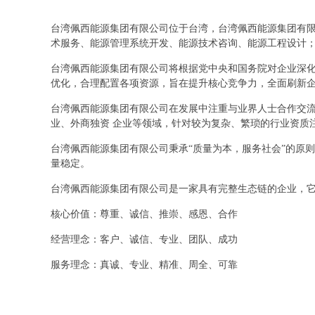
台湾佩西能源集团有限公司位于台湾，台湾佩西能源集团有限公司
术服务、能源管理系统开发、能源技术咨询、能源工程设计
台湾佩西能源集团有限公司将根据党中央和国务院对企业深
优化，合理配置各项资源，旨在提升核心竞争力，全面刷新
台湾佩西能源集团有限公司在发展中注重与业界人士合作交流
业、外商独资 企业等领域，针对较为复杂、繁琐的行业资质
台湾佩西能源集团有限公司秉承“质量为本，服务社会”的原
量稳定。
台湾佩西能源集团有限公司是一家具有完整生态链的企业，
核心价值：尊重、诚信、推崇、感恩、合作
经营理念：客户、诚信、专业、团队、成功
服务理念：真诚、专业、精准、周全、可靠