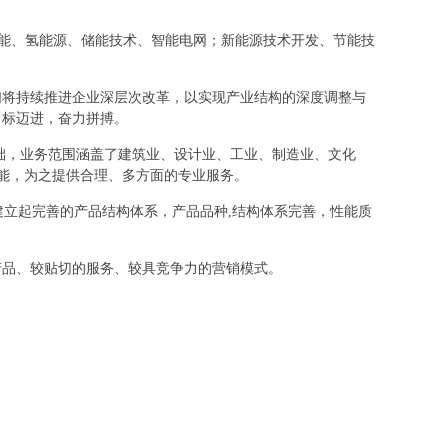
、地热能、氢能源、储能技术、智能电网；新能源技术开发、节能技
们将持续推进企业深层次改革，以实现产业结构的深度调整与
目标迈进，奋力拼搏。
础，业务范围涵盖了建筑业、设计业、工业、制造业、文化
所能，为之提供合理、多方面的专业服务。
建立起完善的产品结构体系，产品品种,结构体系完善，性能质
产品、较贴切的服务、较具竞争力的营销模式。