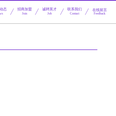
动态
招商加盟
诚聘英才
联系我们
在线留言
ws
Join
Job
Contact
Feedback